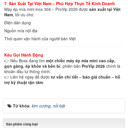
7. Sản Xuất Tại Việt Nam – Phù Hợp Thực Tế Kinh Doanh
Máy ép mía mini inox 304 – ProVip 2026 được
sản xuất tại Việt
Nam
, tối ưu cho:
Điện dân dụng
Nguồn mía nội địa
Thói quen vận hành của người bán Việt
Kêu Gọi Hành Động
👉 Nếu Boss đang tìm
một chiếc máy ép mía mini cao cấp,
gọn gàng, ép khỏe và bền bỉ
, phiên bản
ProVip 2026
chính là
khoản đầu tư thông minh.
👉 Liên hệ ngay để được
tư vấn chi tiết – báo giá chuẩn – hỗ
trợ kỹ thuật tận tâm
.
Từ khóa:
kim cương
,
nổi bật
Sản phẩm cùng loại