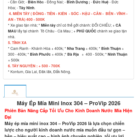
- Cần Giờ; -
Biên Hò
a - Đồng Nai; -
Bình Dương ;
-
Đức Huệ
- Đức
Hòa; -
Tây Ninh
.
4. MIỀN TÂY ( ĐỒNG - TIỀN - KIÊN - SÓC - HẬU - CẦN - BẾN - VĨNH -
AN - TRÀ) 400 - 500K
* Xe giao tận nhà; *
Miền tây
chỉ có thể gởi chành: ĐỐI CHIẾU; +
CÀ
MAU
lấy tại chành Tô Châu - Cà Mau ; +
PHÚ QUỐC
chành xe giao tận
nhà.
5. TỈNH XA
* Cam Ranh - Khánh Hòa + 400k; *
Nha Trang
+ 400k; *
Bình Thuận
+
300 - 400k; *
Bình Phước
+ 400k ;*
Bà Rịa
+ 400 - 500k; *
Ninh Thuận
+ 500k
6. TÂY NGUYÊN : + 500 - 700K
* Kontum, Gia Lai, Đăk lăk, Đắk Nông.
Máy Ép Mía Mini Inox 304 – ProVip 2026
Phiên Bản Nâng Cấp Tối Ưu Cho Kinh Doanh Nước Mía Hiện
Đại
Máy ép mía mini inox 304 – ProVip 2026 là lựa chọn chiến
lược cho người kinh doanh nước mía muốn đầu tư gọn –
bền – hiệu suất cao – hình ảnh chuyên nghiệp, tối ưu lợi