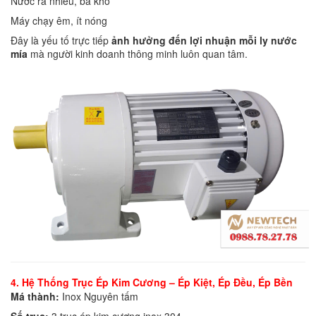
Nước ra nhiều, bã khô
Máy chạy êm, ít nóng
Đây là yếu tố trực tiếp
ảnh hưởng đến lợi nhuận mỗi ly nước
mía
mà người kinh doanh thông minh luôn quan tâm.
4. Hệ Thống Trục Ép Kim Cương – Ép Kiệt, Ép Đều, Ép Bền
Má thành:
Inox Nguyên tấm
Số trục:
3 trục ép kim cương inox 304