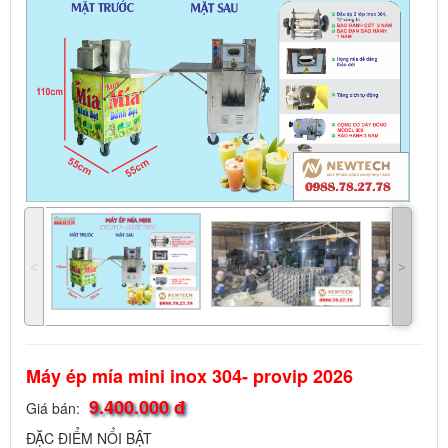
˂
˃
Máy ép mía mini inox 304- provip 2026
9.400.000 đ
Giá bán:
ĐẶC ĐIỂM NỔI BẬT