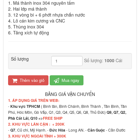
1. Má thành inox 304 nguyên tấm
2. Hai lớp má thành
3. 12 vòng bi + 6 phớt nhựa chắn nước
4. Lô cán kim cương và CNC
5. Thùng inox 304
6. Tăng xích tự động
Số lượng
Số lượng:
1000
Cái
Thêm vào giỏ
Mua ngay
BẢNG GIÁ VẬN CHUYỂN
1. ÁP DỤNG GIÁ TRÊN WEB:
-
Khu vực TPHCM
( Bình tân, Bình Chánh, Bình Thành , Tân Bình, Tân
Phú, Hóc Môn, Gò Vấp, Q1, Q3, Q4, Q5, Q6, Q8, Thủ Đức)
Q9, Q7, Q2,
Phà Cát Lái, Q10 =>
FREE SHIP
2. KHU VỰC LÂN CẬN : + 200K
-
Q7
, Củ chi, Mỹ Hạnh. -
Đức Hòa
- Long AN. -
Cần Guộc
- Cần Đước
3. KHU VỰC NGOÀI TỈNH + 300K