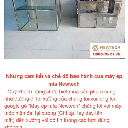
Những cam kết và chế độ bảo hành của máy ép
mía Newtech
- Quý khách hàng chưa biết mua sản phẩm cũng
như đường đi tới xưởng của chúng tôi vui lòng lên
google gõ
"Máy ép mía Newtech"
chúng tôi với máy
móc hiện đại tại xưởng (Chỉ tận tay day tận
mặt) đến xưởng với độ tin tưởng cao hơn đúng
không ạ.