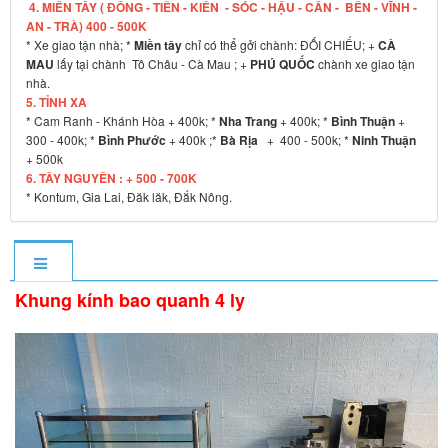
4. MIỀN TÂY ( ĐỒNG - TIỀN - KIÊN - SÓC - HẬU - CẦN - BẾN - VĨNH -
AN - TRÀ) 400 - 500K
* Xe giao tận nhà; *
Miền tây
chỉ có thể gởi chành: ĐỐI CHIẾU; +
CÀ
MAU
lấy tại chành Tô Châu - Cà Mau ; +
PHÚ QUỐC
chành xe giao tận
nhà.
5. TỈNH XA
* Cam Ranh - Khánh Hòa + 400k; *
Nha Trang
+ 400k; *
Bình Thuận
+
300 - 400k; *
Bình Phước
+ 400k ;*
Bà Rịa
+ 400 - 500k; *
Ninh Thuận
+ 500k
6. TÂY NGUYÊN : + 500 - 700K
* Kontum, Gia Lai, Đăk lăk, Đắk Nông.
Khung kính bao quanh 4 ly