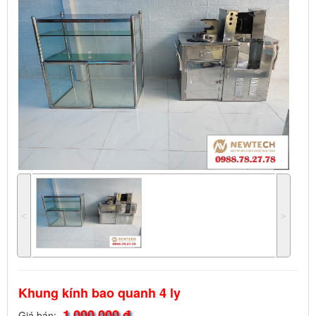
˂
˃
Khung kính bao quanh 4 ly
1.000.000 đ
Giá bán: