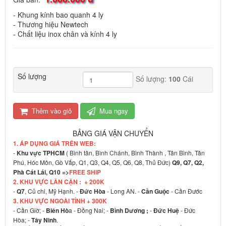
- Khung kính bao quanh 4 ly
- Thương hiệu Newtech
- Chất liệu inox chân và kính 4 ly
Số lượng
Số lượng:
100
Cái
Thêm vào giỏ
Mua ngay
BẢNG GIÁ VẬN CHUYỂN
1. ÁP DỤNG GIÁ TRÊN WEB:
-
Khu vực TPHCM
( Bình tân, Bình Chánh, Bình Thành , Tân Bình, Tân
Phú, Hóc Môn, Gò Vấp, Q1, Q3, Q4, Q5, Q6, Q8, Thủ Đức)
Q9, Q7, Q2,
Phà Cát Lái, Q10 =>
FREE SHIP
2. KHU VỰC LÂN CẬN : + 200K
-
Q7
, Củ chi, Mỹ Hạnh. -
Đức Hòa
- Long AN. -
Cần Guộc
- Cần Đước
3. KHU VỰC NGOÀI TỈNH + 300K
- Cần Giờ; -
Biên Hò
a - Đồng Nai; -
Bình Dương ;
-
Đức Huệ
- Đức
Hòa; -
Tây Ninh
.