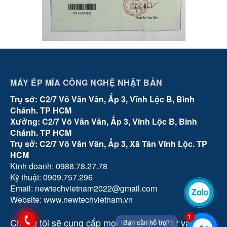
MÁY ÉP MÍA CÔNG NGHỆ NHẬT BẢN
Trụ sở: C2/7 Võ Văn Vân, Ấp 3, Vĩnh Lộc B, Bình
Chánh. TP HCM
Xưởng: C2/7 Võ Văn Vân, Ấp 3, Vĩnh Lộc B, Bình
Chánh. TP HCM
Trụ sở: C2/7 Võ Văn Vân, Ấp 3, Xã Tân Vĩnh Lộc. TP
HCM
Kinh doanh: 0988.78.27.78
Kỹ thuật: 0909.757.296
Email: newtechvietnam2022@gmail.com
Zalo
Website: www.newtechvietnam.vn
1
Chúng tôi sẽ cung cấp mọi thông tin và tư vấn tận
Bạn cần hỗ trợ?