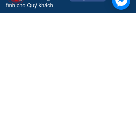
tình cho Quý khách
CÁC ĐIỀU KHOẢN
Đặt hàng và thanh toán
Chính sách bảo mật (Quyền riêng tư)
Điều khoản và điều kiện sử dụng
Chính sách về vận chuyển
Chính sách bảo hành
TÌM TÔI TRÊN FB