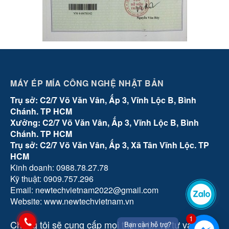
MÁY ÉP MÍA CÔNG NGHỆ NHẬT BẢN
Trụ sở: C2/7 Võ Văn Vân, Ấp 3, Vĩnh Lộc B, Bình
Chánh. TP HCM
Xưởng: C2/7 Võ Văn Vân, Ấp 3, Vĩnh Lộc B, Bình
Chánh. TP HCM
Trụ sở: C2/7 Võ Văn Vân, Ấp 3, Xã Tân Vĩnh Lộc. TP
HCM
Kinh doanh: 0988.78.27.78
Kỹ thuật: 0909.757.296
Email: newtechvietnam2022@gmail.com
Zalo
Website: www.newtechvietnam.vn
1
Chúng tôi sẽ cung cấp mọi thông tin và tư vấn tận
Bạn cần hỗ trợ?