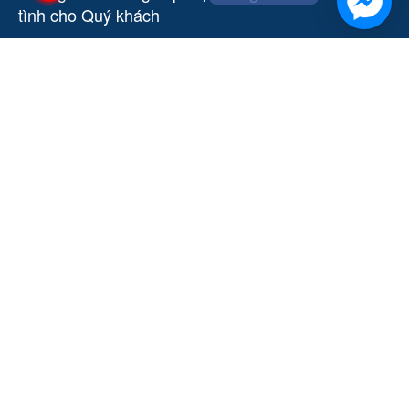
tình cho Quý khách
CÁC ĐIỀU KHOẢN
Đặt hàng và thanh toán
Chính sách bảo mật (Quyền riêng tư)
Điều khoản và điều kiện sử dụng
Chính sách về vận chuyển
Chính sách bảo hành
TÌM TÔI TRÊN FB